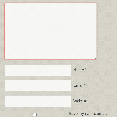
Name
*
Email
*
Website
Save my name, email,