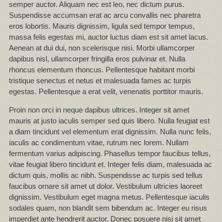
semper auctor. Aliquam nec est leo, nec dictum purus.
Suspendisse accumsan erat ac arcu convallis nec pharetra
eros lobortis. Mauris dignissim, ligula sed tempor tempus,
massa felis egestas mi, auctor luctus diam est sit amet lacus.
Aenean at dui dui, non scelerisque nisi. Morbi ullamcorper
dapibus nisl, ullamcorper fringilla eros pulvinar et. Nulla
rhoncus elementum rhoncus. Pellentesque habitant morbi
tristique senectus et netus et malesuada fames ac turpis
egestas. Pellentesque a erat velit, venenatis porttitor mauris.
Proin non orci in neque dapibus ultrices. Integer sit amet
mauris at justo iaculis semper sed quis libero. Nulla feugiat est
a diam tincidunt vel elementum erat dignissim. Nulla nunc felis,
iaculis ac condimentum vitae, rutrum nec lorem. Nullam
fermentum varius adipiscing. Phasellus tempor faucibus tellus,
vitae feugiat libero tincidunt et. Integer felis diam, malesuada ac
dictum quis, mollis ac nibh. Suspendisse ac turpis sed tellus
faucibus ornare sit amet ut dolor. Vestibulum ultricies laoreet
dignissim. Vestibulum eget magna metus. Pellentesque iaculis
sodales quam, non blandit sem bibendum ac. Integer eu risus
imperdiet ante hendrerit auctor. Donec posuere nisi sit amet